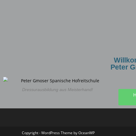
Willk
Peter 
Dressurausbildung aus Meisterhand!
H
Copyright - WordPress Theme by OceanWP