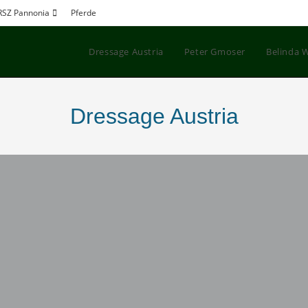
RSZ Pannonia
Pferde
Dressage Austria
Peter Gmoser
Belinda 
Dressage Austria